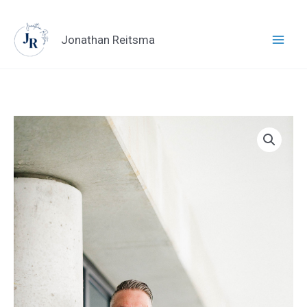
Ga
naar
Jonathan Reitsma
de
inhoud